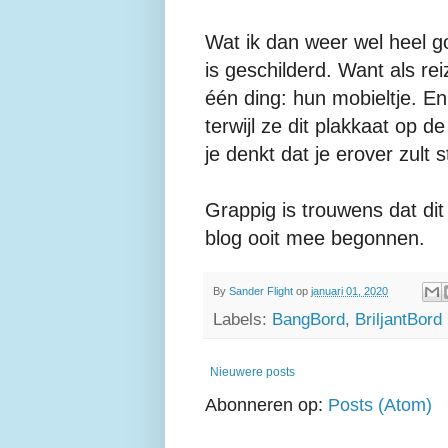
Wat ik dan weer wel heel go
is geschilderd. Want als re
één ding: hun mobieltje. En
terwijl ze dit plakkaat op 
je denkt dat je erover zult s
Grappig is trouwens dat dit
blog ooit mee begonnen.
By
Sander Flight
op
januari 01, 2020
Labels:
BangBord
,
BriljantBord
Nieuwere posts
Abonneren op:
Posts (Atom)