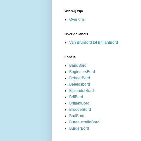
Wie wij zijn
Over ons
Over de labels
Van BrulBord tot BriljantBord
Labels
BangBord
BeginnersBord
BeheerBord
Beleidsbord
BijzonderBord
BrilBord
BriljantBord
BroddelBord
BrulBord
BureaucratieBord
BurgerBord