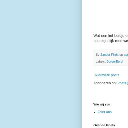
Wat een lief bordje e
nou eigenlijk mee we
By
Sander Flight
op
apr
Labels:
BurgerBord
Nieuwere posts
Abonneren op:
Posts 
Wie wij zijn
Over ons
Over de labels