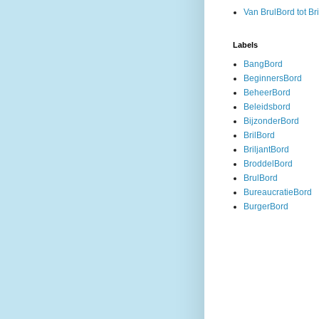
Van BrulBord tot Br
Labels
BangBord
BeginnersBord
BeheerBord
Beleidsbord
BijzonderBord
BrilBord
BriljantBord
BroddelBord
BrulBord
BureaucratieBord
BurgerBord