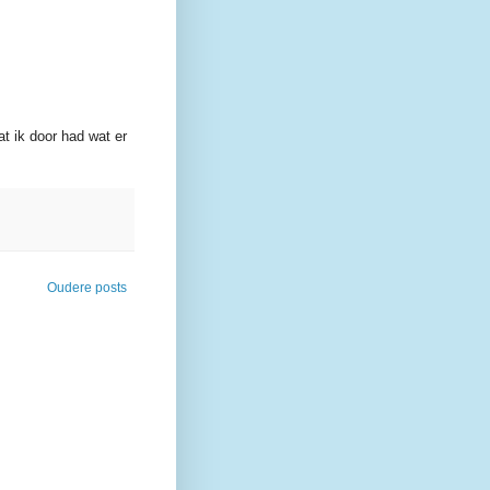
at ik door had wat er
Oudere posts