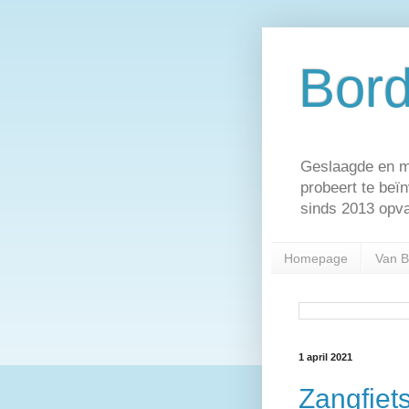
Bord
Geslaagde en m
probeert te beï
sinds 2013 opva
Homepage
Van B
1 april 2021
Zangfiet