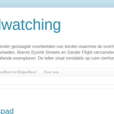
watching
inder geslaagde voorbeelden van borden waarmee de overh
nvloeden. Marnix Eysink Smeets en Sander Flight verzamel
llende exemplaren. De teller staat inmiddels op ruim vierho
rulBord tot BriljantBord
Over ons
spad